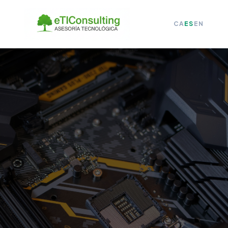
CA
ES
EN