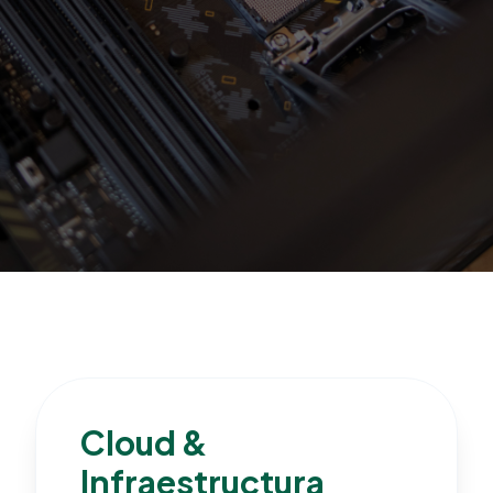
Arquitectura
Digital
Sostenible
y Ética
Cloud &
No somos un proveedor más; somos su
Infraestructura